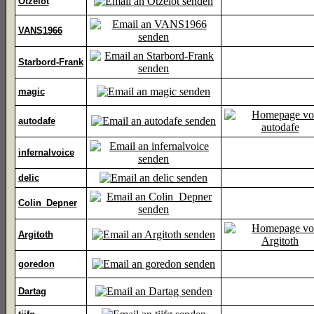
Otzelot
VANS1966
Starbord-Frank
magic
autodafe
infernalvoice
delic
Colin_Depner
Argitoth
goredon
Dartag