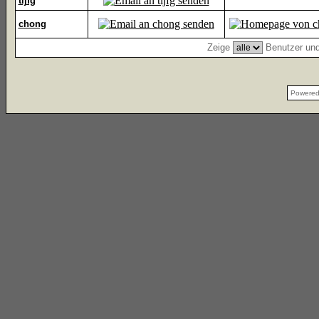
tijfg
chong
Zeige
Benutzer und
Powere