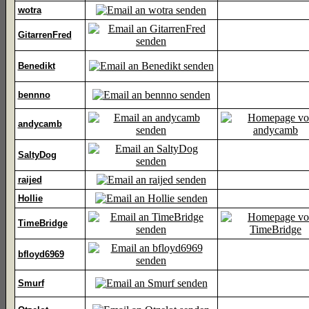
wotra
GitarrenFred
Benedikt
bennno
andycamb
SaltyDog
raijed
Hollie
TimeBridge
bfloyd6969
Smurf