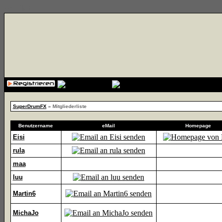
{cssfile}
SuperDrumFX
» Mitgliederliste
Benutzername
eMail
Homepage
Eisi
rula
maa
luu
Martin6
MichaJo