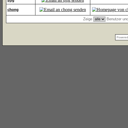
tijfg
chong
Zeige
Benutzer und
Powere