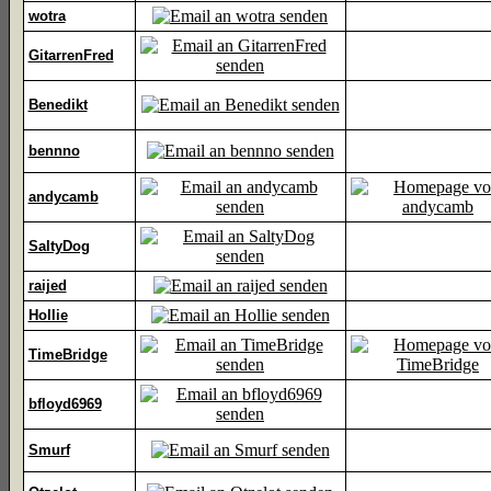
wotra
GitarrenFred
Benedikt
bennno
andycamb
SaltyDog
raijed
Hollie
TimeBridge
bfloyd6969
Smurf