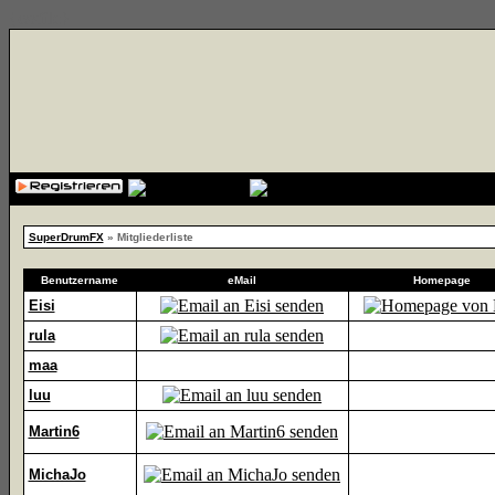
{cssfile}
SuperDrumFX
» Mitgliederliste
Benutzername
eMail
Homepage
Eisi
rula
maa
luu
Martin6
MichaJo