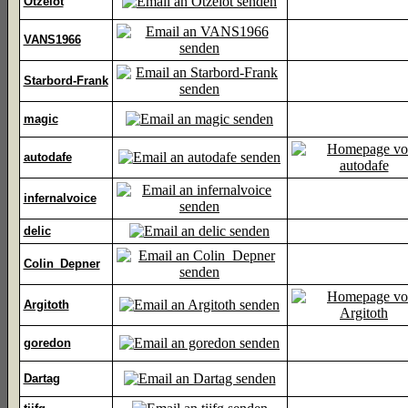
Otzelot
VANS1966
Starbord-Frank
magic
autodafe
infernalvoice
delic
Colin_Depner
Argitoth
goredon
Dartag