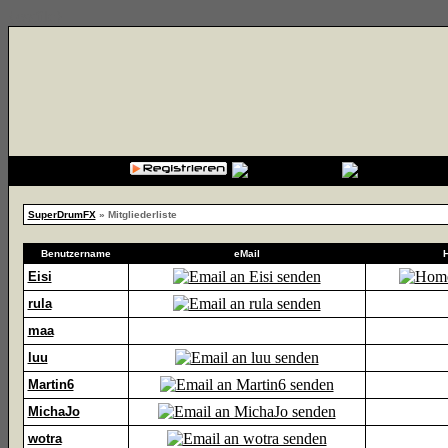
{cssfile}
SuperDrumFX
» Mitgliederliste
Benutzername
eMail
Eisi
rula
maa
luu
Martin6
MichaJo
wotra