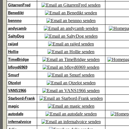
GitarrenFred
Benedikt
bennno
andycamb
SaltyDog
raijed
Hollie
TimeBridge
bfloyd6969
Smurf
Otzelot
VANS1966
Starbord-Frank
magic
autodafe
infernalvoice