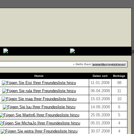
» Hallo Gast [
anmelden
|
registrieren
]
Homie
Dabei seit
Beiträge
11.01.2008
98
06.04.2008
11
15.03.2008
10
14.09.2008
6
25.05.2009
5
05.01.2009
4
30.07.2008
4