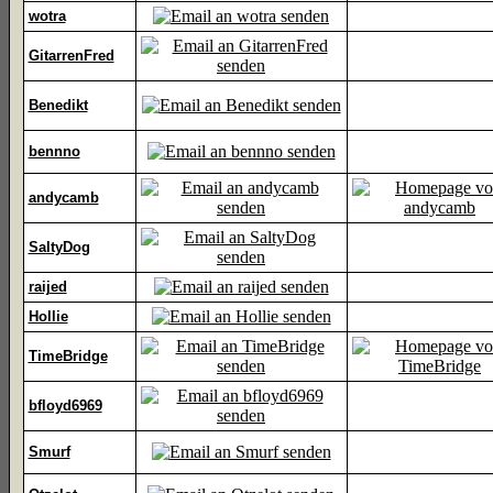
wotra
GitarrenFred
Benedikt
bennno
andycamb
SaltyDog
raijed
Hollie
TimeBridge
bfloyd6969
Smurf