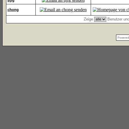
tijfg
chong
Zeige
Benutzer und
Powere