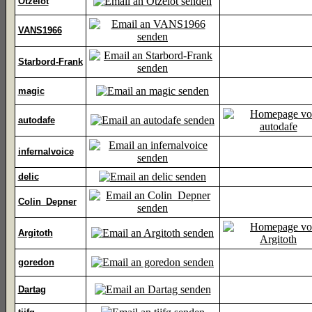
Otzelot
VANS1966
Starbord-Frank
magic
autodafe
infernalvoice
delic
Colin_Depner
Argitoth
goredon
Dartag