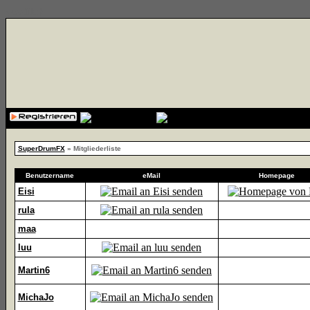
{cssfile}
SuperDrumFX
» Mitgliederliste
Benutzername
eMail
Homepage
Eisi
rula
maa
luu
Martin6
MichaJo