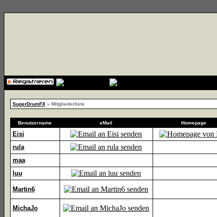
{cssfile}
SuperDrumFX
» Mitgliederliste
Benutzername
eMail
Homepage
Eisi
rula
maa
luu
Martin6
MichaJo