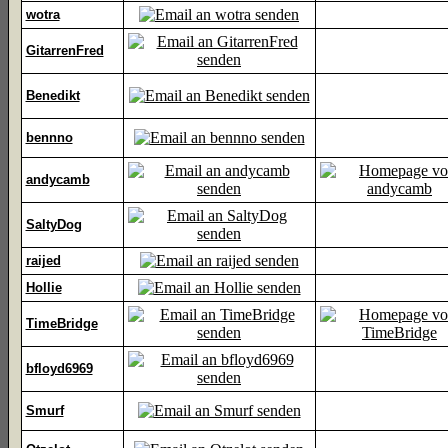
wotra
GitarrenFred
Benedikt
bennno
andycamb
SaltyDog
raijed
Hollie
TimeBridge
bfloyd6969
Smurf