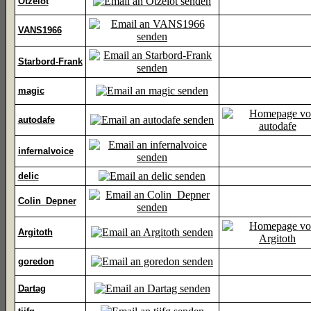
Otzelot
VANS1966
Starbord-Frank
magic
autodafe
infernalvoice
delic
Colin_Depner
Argitoth
goredon
Dartag