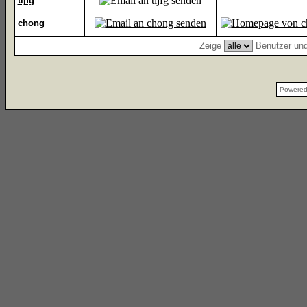
tijfg
chong
Zeige
Benutzer und
Powere