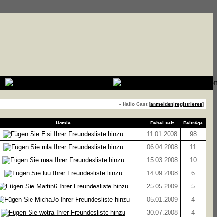
» Hallo Gast [
anmelden
|
registrieren
]
Homie
Dabei seit
Beiträge
11.01.2008
98
06.04.2008
11
15.03.2008
10
14.09.2008
6
25.05.2009
5
05.01.2009
4
30.07.2008
4