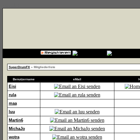
{cssfile}
SuperDrumFX
» Mitgliederliste
Benutzername
eMail
Eisi
rula
maa
luu
Martin6
MichaJo
wotra