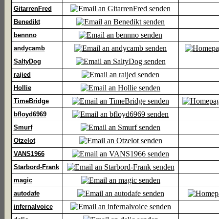
GitarrenFred
Benedikt
bennno
andycamb
SaltyDog
raijed
Hollie
TimeBridge
bfloyd6969
Smurf
Otzelot
VANS1966
Starbord-Frank
magic
autodafe
infernalvoice