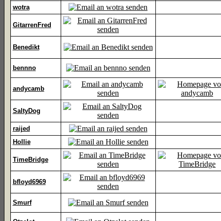
wotra
GitarrenFred
Benedikt
bennno
andycamb
SaltyDog
raijed
Hollie
TimeBridge
bfloyd6969
Smurf