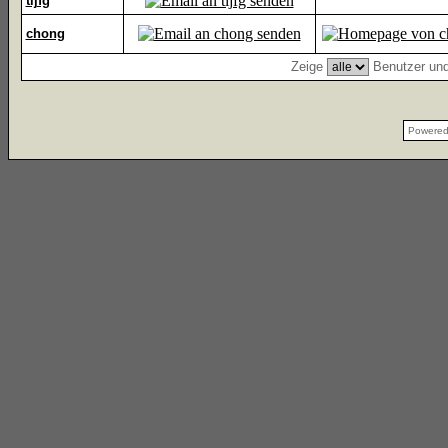
tijfg
chong
Zeige
Benutzer und
Powere