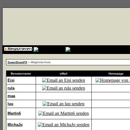
{cssfile}
SuperDrumFX
» Mitgliederliste
Benutzername
eMail
Homepage
Eisi
rula
maa
luu
Martin6
MichaJo