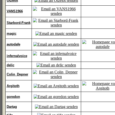
Otzelot
VANS1966
Starbord-Frank
magic
autodafe
infernalvoice
delic
Colin_Depner
Argitoth
goredon
Dartag