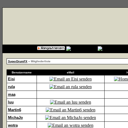
{cssfile}
SuperDrumFX
» Mitgliederliste
Benutzername
eMail
Eisi
rula
maa
luu
Martin6
MichaJo
wotra