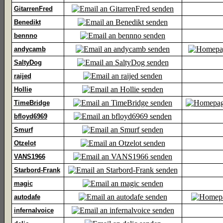
GitarrenFred
Benedikt
bennno
andycamb
SaltyDog
raijed
Hollie
TimeBridge
bfloyd6969
Smurf
Otzelot
VANS1966
Starbord-Frank
magic
autodafe
infernalvoice