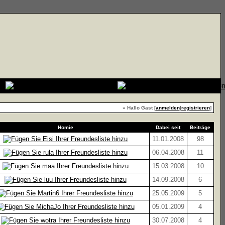
» Hallo Gast [
anmelden
|
registrieren
]
Homie
Dabei seit
Beiträge
11.01.2008
98
06.04.2008
11
15.03.2008
10
14.09.2008
6
25.05.2009
5
05.01.2009
4
30.07.2008
4