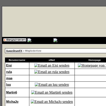
{cssfile}
SuperDrumFX
» Mitgliederliste
Benutzername
eMail
Homepage
Eisi
rula
maa
luu
Martin6
MichaJo