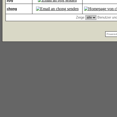
tijfg
chong
Zeige
Benutzer und
Powere