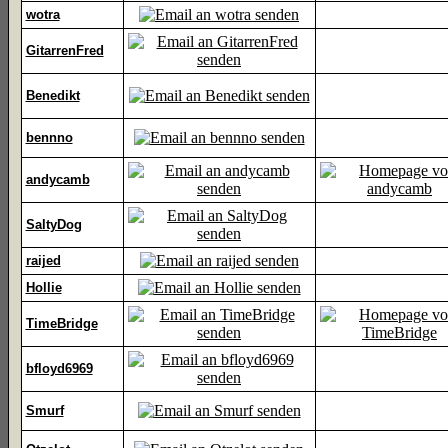
wotra
GitarrenFred
Benedikt
bennno
andycamb
SaltyDog
raijed
Hollie
TimeBridge
bfloyd6969
Smurf