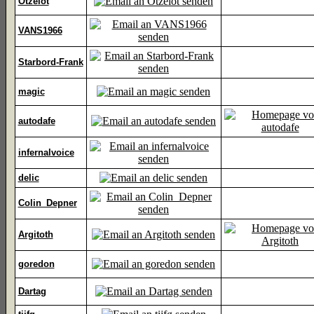
Otzelot
VANS1966
Starbord-Frank
magic
autodafe
infernalvoice
delic
Colin_Depner
Argitoth
goredon
Dartag