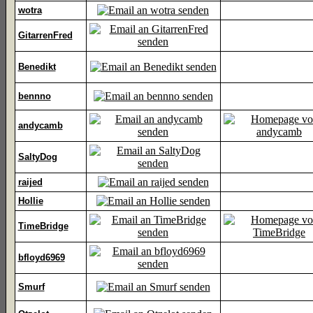
wotra
GitarrenFred
Benedikt
bennno
andycamb
SaltyDog
raijed
Hollie
TimeBridge
bfloyd6969
Smurf