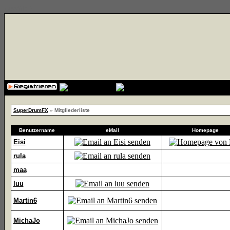
{cssfile}
SuperDrumFX
» Mitgliederliste
Benutzername
eMail
Homepage
Eisi
rula
maa
luu
Martin6
MichaJo