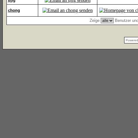
tijfg
chong
Zeige
Benutzer und
Powere