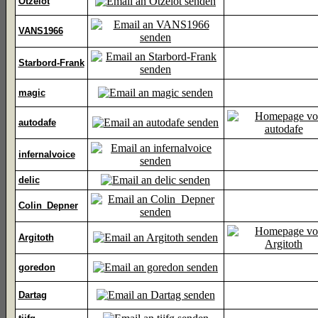
Otzelot
VANS1966
Starbord-Frank
magic
autodafe
infernalvoice
delic
Colin_Depner
Argitoth
goredon
Dartag