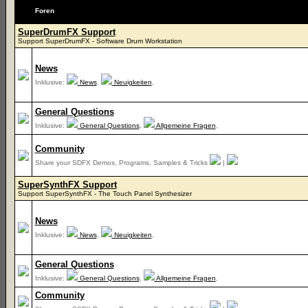
Foren
SuperDrumFX Support
Support SuperDrumFX - Software Drum Workstation
News
Inklusive:
News
,
Neuigkeiten
,
General Questions
Inklusive:
General Questions
,
Allgemeine Fragen
,
Community
Share your SDFX Demos, Programs, Samples & Tricks
|
SuperSynthFX Support
Support SuperSynthFX - The Touch Panel Synthesizer
News
Inklusive:
News
,
Neuigkeiten
,
General Questions
Inklusive:
General Questions
,
Allgemeine Fragen
,
Community