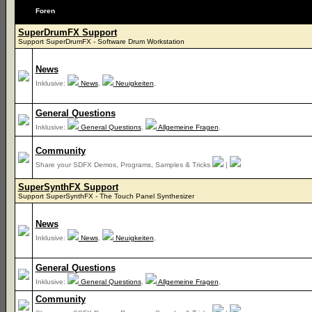
Foren
SuperDrumFX Support
Support SuperDrumFX - Software Drum Workstation
News
Inklusive:
News
,
Neuigkeiten
,
General Questions
Inklusive:
General Questions
,
Allgemeine Fragen
,
Community
Share your SDFX Demos, Programs, Samples & Tricks
|
SuperSynthFX Support
Support SuperSynthFX - The Touch Panel Synthesizer
News
Inklusive:
News
,
Neuigkeiten
,
General Questions
Inklusive:
General Questions
,
Allgemeine Fragen
,
Community