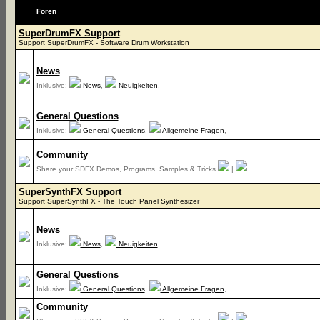
Foren
SuperDrumFX Support
Support SuperDrumFX - Software Drum Workstation
News
Inklusive:
News
,
Neuigkeiten
,
General Questions
Inklusive:
General Questions
,
Allgemeine Fragen
,
Community
Share your SDFX Demos, Programs, Samples & Tricks
|
SuperSynthFX Support
Support SuperSynthFX - The Touch Panel Synthesizer
News
Inklusive:
News
,
Neuigkeiten
,
General Questions
Inklusive:
General Questions
,
Allgemeine Fragen
,
Community