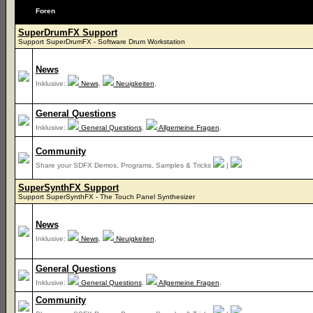
Foren
SuperDrumFX Support
Support SuperDrumFX - Software Drum Workstation
News
Inklusive:
News
,
Neuigkeiten
,
General Questions
Inklusive:
General Questions
,
Allgemeine Fragen
,
Community
Share your SDFX Demos, Programs, Samples & Tricks
|
SuperSynthFX Support
Support SuperSynthFX - The Touch Panel Synthesizer
News
Inklusive:
News
,
Neuigkeiten
,
General Questions
Inklusive:
General Questions
,
Allgemeine Fragen
,
Community