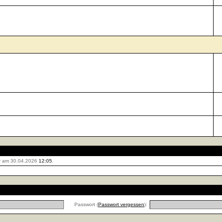
r am 30.04.2026
12:05
.
Passwort (
Passwort vergessen
):