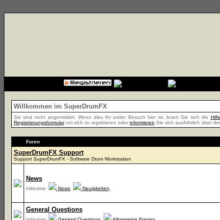
{cssfile}
Willkommen im SuperDrumFX
Sie sind nicht angemeldet. Wenn dies Ihr erster Besuch hier ist, lesen Sie sich die
Hil
Registrierungsformular
um sich zu registrieren oder
informieren
Sie sich ausführlich über de
Foren
SuperDrumFX Support
Support SuperDrumFX - Software Drum Workstation
News
Inklusive:
News
,
Neuigkeiten
,
General Questions
Inklusive:
General Questions
,
Allgemeine Fragen
,