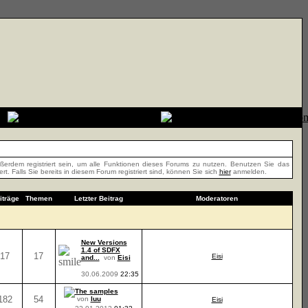
erdem registriert sein, um alle Funktionen dieses Forums zu nutzen. Benutzen Sie das
t. Falls Sie bereits in diesem Forum registriert sind, können Sie sich
hier
anmelden.
iträge
Themen
Letzter Beitrag
Moderatoren
New Versions
1.4 of SDFX
17
17
Eisi
and...
von
Eisi
30.06.2009
22:35
The samples
182
54
von
luu
Eisi