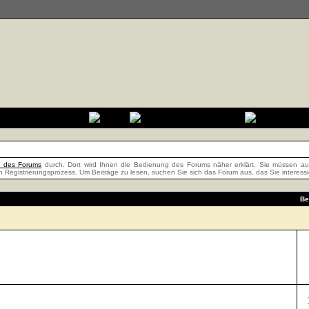
fe des Forums
durch. Dort wird Ihnen die Bedienung des Forums näher erklärt. Sie müssen auß
n Registrierungsprozess. Um Beiträge zu lesen, suchen Sie sich das Forum aus, das Sie interessier
Be