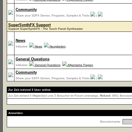
Community
Share your SDFX Demos, Programs, Samples & Tricks
|
SuperSynthFX Support
Support SuperSynthFX - The Touch Panel Synthesizer
News
Inklusive:
News
,
Neuigkeiten
,
General Questions
Inklusive:
General Questions
,
Allgemeine Fragen
,
Community
Share your SSFX Demos, Programs, Samples & Tricks
|
Zur Zeit ist/sind 3 User online.
Zur Zeit ist/sind 0 Mitglied(er) und 3 Besucher im Forum unterwegs.
Rekord:
4901 Benutze
Anmelden
Benutzername: