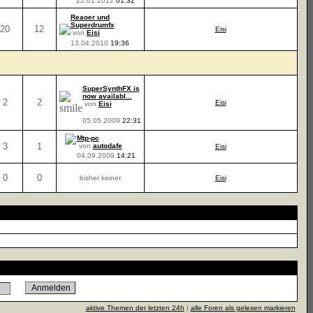
22.01.2012
01:32
Reaoer und
Superdrumfx
20
12
Eisi
von
Eisi
13.04.2010
19:36
SuperSynthFX is
now availabl...
2
2
Eisi
von
Eisi
05.05.2009
22:31
Mtp-pc
3
1
von
autodafe
Eisi
04.09.2009
14:21
0
0
bisher keiner
Eisi
aktive Themen der letzten 24h
|
alle Foren als gelesen markieren