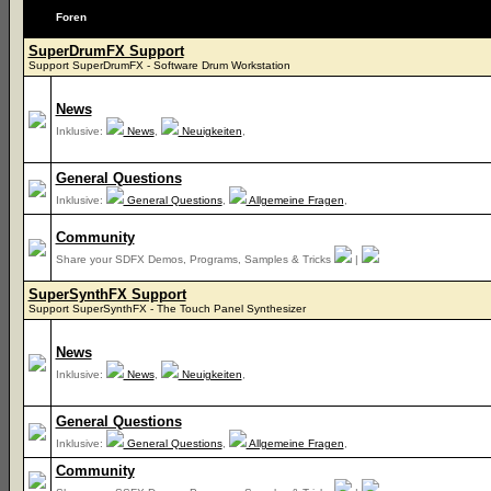
Foren
SuperDrumFX Support
Support SuperDrumFX - Software Drum Workstation
News
Inklusive:
News
,
Neuigkeiten
,
General Questions
Inklusive:
General Questions
,
Allgemeine Fragen
,
Community
Share your SDFX Demos, Programs, Samples & Tricks
|
SuperSynthFX Support
Support SuperSynthFX - The Touch Panel Synthesizer
News
Inklusive:
News
,
Neuigkeiten
,
General Questions
Inklusive:
General Questions
,
Allgemeine Fragen
,
Community