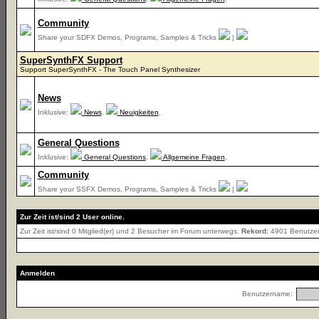
Community
Share your SDFX Demos, Programs, Samples & Tricks
|
SuperSynthFX Support
Support SuperSynthFX - The Touch Panel Synthesizer
News
Inklusive:
News
,
Neuigkeiten
,
General Questions
Inklusive:
General Questions
,
Allgemeine Fragen
,
Community
Share your SSFX Demos, Programs, Samples & Tricks
|
Zur Zeit ist/sind 2 User online.
Zur Zeit ist/sind 0 Mitglied(er) und 2 Besucher im Forum unterwegs.
Rekord:
4901 Benutze
Anmelden
Benutzername: