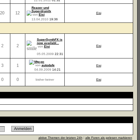
22.01.2012
01:32
Reaoer und
Superdrumfx
20
12
Eisi
von
Eisi
13.04.2010
19:36
SuperSynthFX is
now availabl...
2
2
Eisi
von
Eisi
05.05.2009
22:31
Mtp-pc
3
1
von
autodafe
Eisi
04.09.2009
14:21
0
0
bisher keiner
Eisi
aktive Themen der letzten 24h
|
alle Foren als gelesen markieren