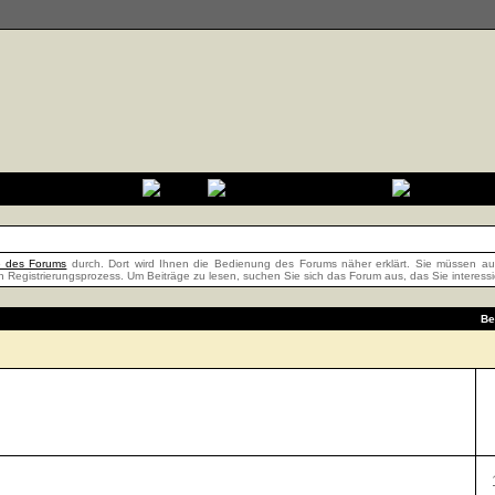
fe des Forums
durch. Dort wird Ihnen die Bedienung des Forums näher erklärt. Sie müssen auß
n Registrierungsprozess. Um Beiträge zu lesen, suchen Sie sich das Forum aus, das Sie interessier
Be