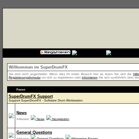
{cssfile}
Willkommen im SuperDrumFX
Sie sind nicht angemeldet. Wenn dies Ihr erster Besuch hier ist, lesen Sie sich die
Hil
Registrierungsformular
um sich zu registrieren oder
informieren
Sie sich ausführlich über de
Foren
SuperDrumFX Support
Support SuperDrumFX - Software Drum Workstation
News
Inklusive:
News
,
Neuigkeiten
,
General Questions
Inklusive:
General Questions
,
Allgemeine Fragen
,