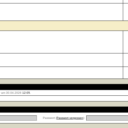
r am 30.04.2026
12:05
.
Passwort (
Passwort vergessen
):