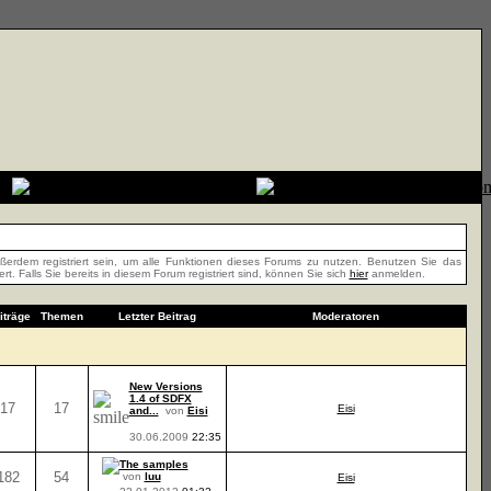
erdem registriert sein, um alle Funktionen dieses Forums zu nutzen. Benutzen Sie das
t. Falls Sie bereits in diesem Forum registriert sind, können Sie sich
hier
anmelden.
iträge
Themen
Letzter Beitrag
Moderatoren
New Versions
1.4 of SDFX
17
17
Eisi
and...
von
Eisi
30.06.2009
22:35
The samples
182
54
von
luu
Eisi