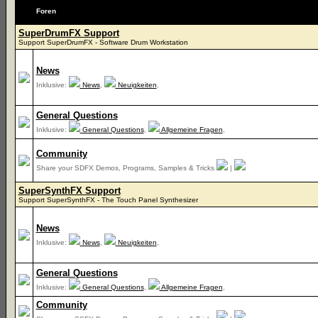
Foren
SuperDrumFX Support
Support SuperDrumFX - Software Drum Workstation
News
Inklusive:
News
,
Neuigkeiten
,
General Questions
Inklusive:
General Questions
,
Allgemeine Fragen
,
Community
Share your SDFX Demos, Programs, Samples & Tricks
|
SuperSynthFX Support
Support SuperSynthFX - The Touch Panel Synthesizer
News
Inklusive:
News
,
Neuigkeiten
,
General Questions
Inklusive:
General Questions
,
Allgemeine Fragen
,
Community