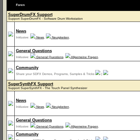
Foren
SuperDrumFX Support
Support SuperDrumFX - Software Drum Workstation
News
Inklusive:
News
,
Neuigkeiten
,
General Questions
Inklusive:
General Questions
,
Allgemeine Fragen
,
Community
Share your SDFX Demos, Programs, Samples & Tricks
|
SuperSynthFX Support
Support SuperSynthFX - The Touch Panel Synthesizer
News
Inklusive:
News
,
Neuigkeiten
,
General Questions
Inklusive:
General Questions
,
Allgemeine Fragen
,
Community