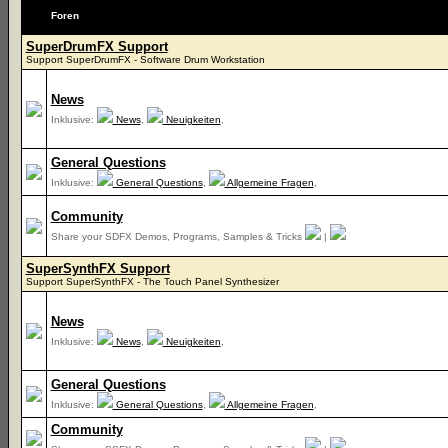
Foren
SuperDrumFX Support
Support SuperDrumFX - Software Drum Workstation
News
Inklusive:
News
,
Neuigkeiten
,
General Questions
Inklusive:
General Questions
,
Allgemeine Fragen
,
Community
Share your SDFX Demos, Programs, Samples & Tricks
|
SuperSynthFX Support
Support SuperSynthFX - The Touch Panel Synthesizer
News
Inklusive:
News
,
Neuigkeiten
,
General Questions
Inklusive:
General Questions
,
Allgemeine Fragen
,
Community