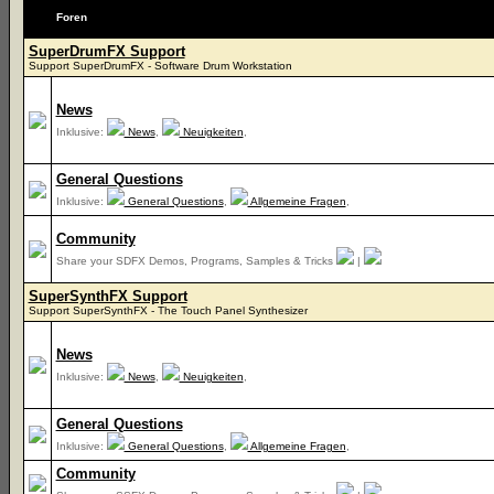
Foren
SuperDrumFX Support
Support SuperDrumFX - Software Drum Workstation
News
Inklusive:
News
,
Neuigkeiten
,
General Questions
Inklusive:
General Questions
,
Allgemeine Fragen
,
Community
Share your SDFX Demos, Programs, Samples & Tricks
|
SuperSynthFX Support
Support SuperSynthFX - The Touch Panel Synthesizer
News
Inklusive:
News
,
Neuigkeiten
,
General Questions
Inklusive:
General Questions
,
Allgemeine Fragen
,
Community