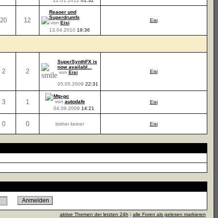
22.01.2012
01:32
Reaoer und
Superdrumfx
20
12
Eisi
von
Eisi
13.04.2010
19:36
SuperSynthFX is
now availabl...
2
2
Eisi
von
Eisi
05.05.2009
22:31
Mtp-pc
3
1
von
autodafe
Eisi
04.09.2009
14:21
0
0
bisher keiner
Eisi
aktive Themen der letzten 24h
|
alle Foren als gelesen markieren