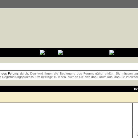
fe des Forums
durch. Dort wird Ihnen die Bedienung des Forums näher erklärt. Sie müssen auß
n Registrierungsprozess. Um Beiträge zu lesen, suchen Sie sich das Forum aus, das Sie interessier
Be