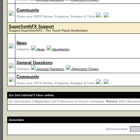
Community
Share your SDFX Demos, Programs, Samples & Tricks
|
SuperSynthFX Support
Support SuperSynthFX - The Touch Panel Synthesizer
News
Inklusive:
News
,
Neuigkeiten
,
General Questions
Inklusive:
General Questions
,
Allgemeine Fragen
,
Community
Share your SSFX Demos, Programs, Samples & Tricks
|
Zur Zeit ist/sind 5 User online.
Zur Zeit ist/sind 0 Mitglied(er) und 5 Besucher im Forum unterwegs.
Rekord:
4901 Benutze
Anmelden
Benutzername: