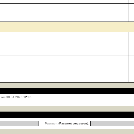
r am 30.04.2026
12:05
.
Passwort (
Passwort vergessen
):