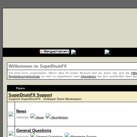
{cssfile}
Willkommen im SuperDrumFX
Sie sind nicht angemeldet. Wenn dies Ihr erster Besuch hier ist, lesen Sie sich die
Hil
Registrierungsformular
um sich zu registrieren oder
informieren
Sie sich ausführlich über de
Foren
SuperDrumFX Support
Support SuperDrumFX - Software Drum Workstation
News
Inklusive:
News
,
Neuigkeiten
,
General Questions
Inklusive:
General Questions
,
Allgemeine Fragen
,