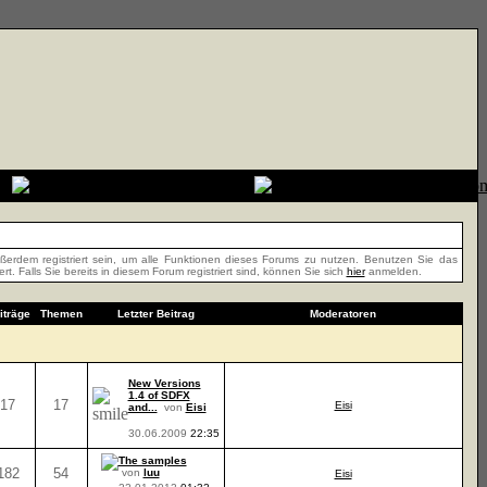
erdem registriert sein, um alle Funktionen dieses Forums zu nutzen. Benutzen Sie das
t. Falls Sie bereits in diesem Forum registriert sind, können Sie sich
hier
anmelden.
iträge
Themen
Letzter Beitrag
Moderatoren
New Versions
1.4 of SDFX
17
17
Eisi
and...
von
Eisi
30.06.2009
22:35
The samples
182
54
von
luu
Eisi