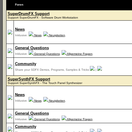
Foren
SuperDrumFX Support
Support SuperDrumFX - Software Drum Workstation
News
Inklusive:
News
,
Neuigkeiten
,
General Questions
Inklusive:
General Questions
,
Allgemeine Fragen
,
Community
Share your SDFX Demos, Programs, Samples & Tricks
|
SuperSynthFX Support
Support SuperSynthFX - The Touch Panel Synthesizer
News
Inklusive:
News
,
Neuigkeiten
,
General Questions
Inklusive:
General Questions
,
Allgemeine Fragen
,
Community