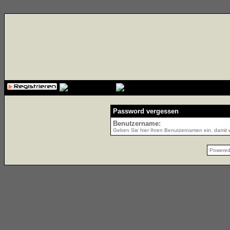
{cssfile}
Password vergessen
Benutzername:
Geben Sie hier Ihren Benutzernamen ein, damit w
Powere