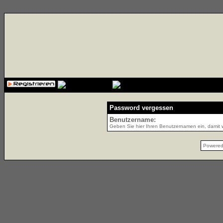
{cssfile}
Password vergessen
Benutzername:
Geben Sie hier Ihren Benutzernamen ein, damit w
Powere