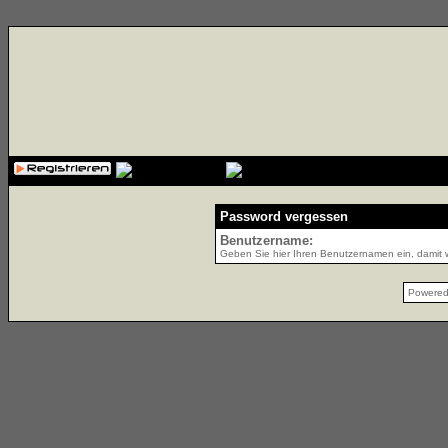
{cssfile}
Password vergessen
Benutzername:
Geben Sie hier Ihren Benutzernamen ein, damit w
Powere