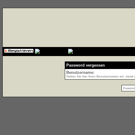
{cssfile}
Password vergessen
Benutzername:
Geben Sie hier Ihren Benutzernamen ein, damit w
Powere