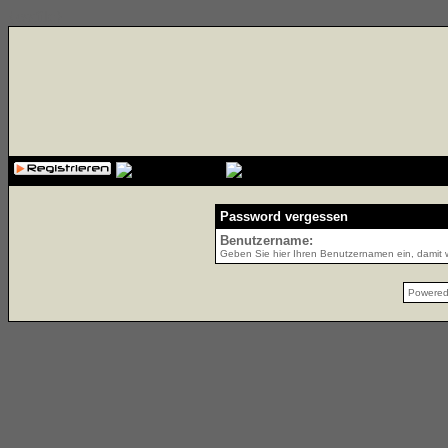
{cssfile}
Password vergessen
Benutzername:
Geben Sie hier Ihren Benutzernamen ein, damit w
Powere