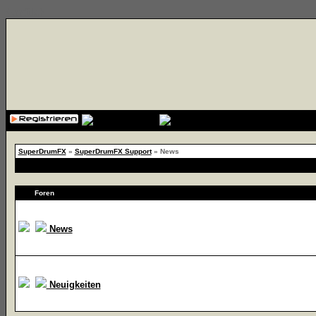
{cssfile}
SuperDrumFX
»
SuperDrumFX Support
» News
Foren
News
Neuigkeiten