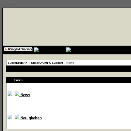
{cssfile}
SuperDrumFX
»
SuperDrumFX Support
» News
Foren
News
Neuigkeiten