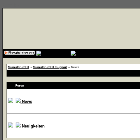
{cssfile}
SuperDrumFX
»
SuperDrumFX Support
» News
Foren
News
Neuigkeiten