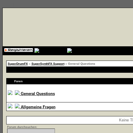
{cssfile}
SuperDrumFX
»
SuperSynthFX Support
» General Questions
Foren
General Questions
Allgemeine Fragen
Keine T
Forum durchsuchen: