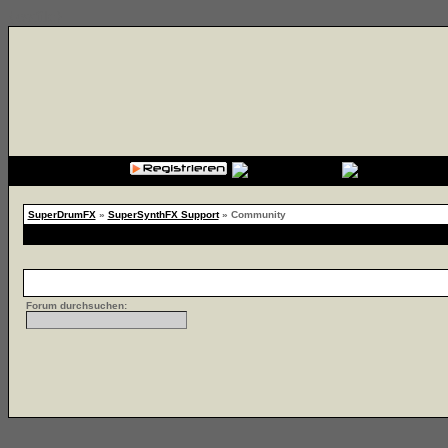
{cssfile}
SuperDrumFX
»
SuperSynthFX Support
» Community
Forum durchsuchen: