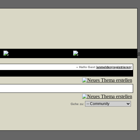
» Hallo Gast [
anmelden
|
registrieren
]
Forum zu Favoriten hinzufügen
Gehe zu: