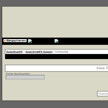
{cssfile}
SuperDrumFX
»
SuperSynthFX Support
» Community
Keine T
Forum durchsuchen:
Powere