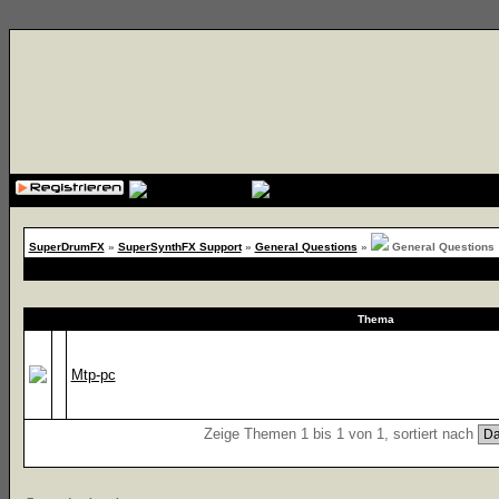
{cssfile}
SuperDrumFX
»
SuperSynthFX Support
»
General Questions
»
General Questions
Thema
Mtp-pc
Zeige Themen 1 bis 1 von 1, sortiert nach