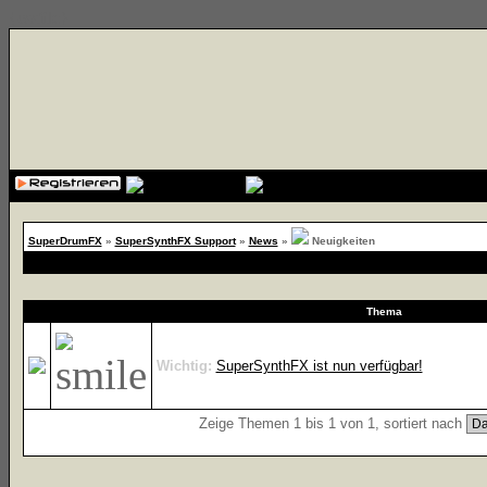
{cssfile}
SuperDrumFX
»
SuperSynthFX Support
»
News
»
Neuigkeiten
Thema
Wichtig:
SuperSynthFX ist nun verfügbar!
Zeige Themen 1 bis 1 von 1, sortiert nach