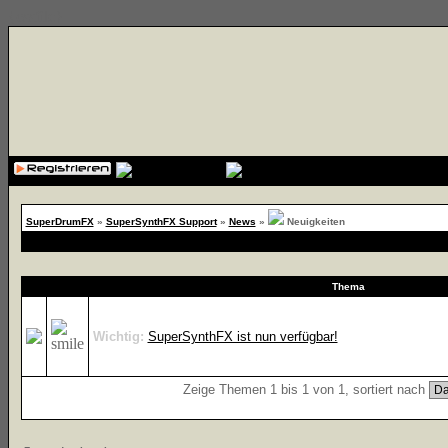
{cssfile}
SuperDrumFX
»
SuperSynthFX Support
»
News
»
Neuigkeiten
Thema
Wichtig:
SuperSynthFX ist nun verfügbar!
Zeige Themen 1 bis 1 von 1, sortiert nach