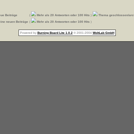
ue Beiträge
(
Mehr als 20 Antworten oder 100 Hits
)
Thema geschlossen/arch
ine neuen Beiträge
(
Mehr als 20 Antworten oder 100 Hits
)
Powered by
Burning Board Lite 1.0.2
© 2001-2004
WoltLab GmbH