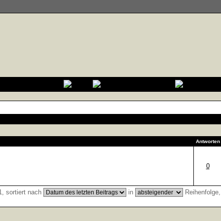
Antworten
0
, sortiert nach
in
Reihenfolge