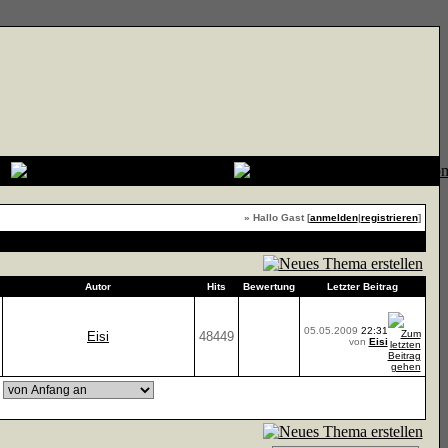
» Hallo Gast [
anmelden
|
registrieren
]
Forum zu Favoriten hinzufügen
Autor
Hits
Bewertung
Letzter Beitrag
05.05.2009
22:31
Eisi
48449
von
Eisi
,