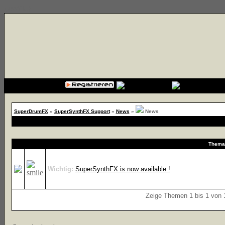
{cssfile}
SuperDrumFX
»
SuperSynthFX Support
»
News
»
News
Thema
Wichtig:
SuperSynthFX is now available !
Zeige Themen 1 bis 1 von 1