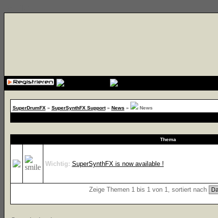
{cssfile}
SuperDrumFX
»
SuperSynthFX Support
»
News
»
News
Thema
Wichtig:
SuperSynthFX is now available !
Zeige Themen 1 bis 1 von 1, sortiert nach