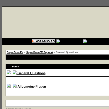
{cssfile}
SuperDrumFX
»
SuperDrumFX Support
» General Questions
Foren
General Questions
Allgemeine Fragen
Forum durchsuchen: