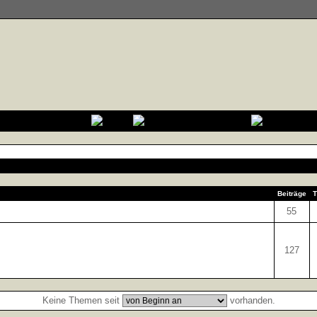
Beiträge
T
55
127
Keine Themen seit
vorhanden.