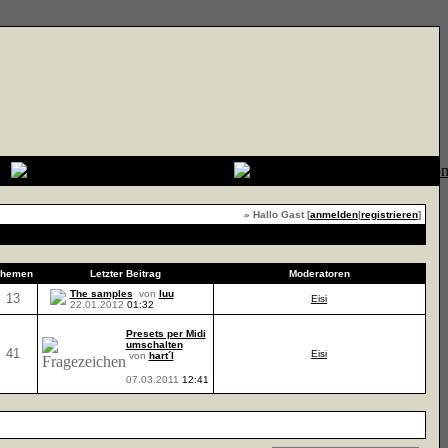
» Hallo Gast [
anmelden
|
registrieren
]
Forum zu Favoriten hinzufügen
hemen
Letzter Beitrag
Moderatoren
The samples
von
luu
13
Eisi
22.01.2012
01:32
Presets per Midi
umschalten
41
Eisi
von
hart´l
07.03.2011
12:41