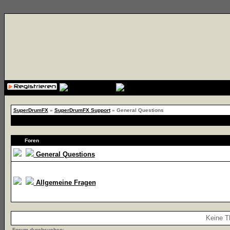
{cssfile}
SuperDrumFX
»
SuperDrumFX Support
» General Questions
Foren
General Questions
Allgemeine Fragen
Keine T
Forum durchsuchen: