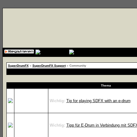
{cssfile}
SuperDrumFX
»
SuperDrumFX Support
» Community
Thema
Wichtig:
Tip for playing SDFX with an e-drum
Wichtig:
Tipp für E-Drum in Verbindung mit SDF