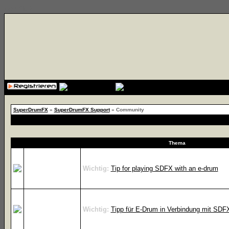
{cssfile}
SuperDrumFX
»
SuperDrumFX Support
» Community
Thema
Wichtig:
Tip for playing SDFX with an e-drum
Wichtig:
Tipp für E-Drum in Verbindung mit SDF