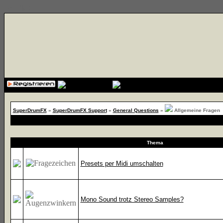
{cssfile}
SuperDrumFX
»
SuperDrumFX Support
»
General Questions
»
Allgemeine Fragen
Thema
Presets per Midi umschalten
Mono Sound trotz Stereo Samples?