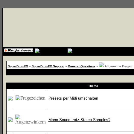
{cssfile}
SuperDrumFX
»
SuperDrumFX Support
»
General Questions
»
Allgemeine Fragen
Thema
Presets per Midi umschalten
Mono Sound trotz Stereo Samples?